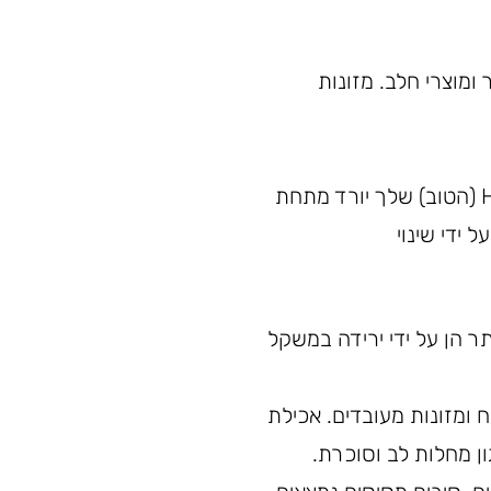
ומוצרי חלב. מזונות
אם סך הכולסטרול ה"רע" (LDL) שלך עולה על 160 מ"ג/ד"ל או הכולסטרול ה-HDL (הטוב) שלך יורד מתחת
ר הן על ידי ירידה במשקל
 ומזונות מעובדים. אכילת
ון מחלות לב וסוכרת.