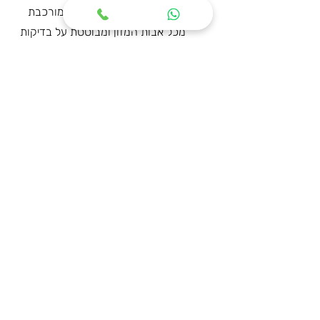
דיאטה בהריון צריכה להיות מורכבת
מכל אבות המזון ומבוססת על בדיקות
תכופות של חוסרים תזונתיים, לבריאות
אופטימלית של האם וכן של העובר.
ההמלצה לנשים בהיריון ובפרט לאלו
הסובלות מעודף משקל היא להקפיד
על צריכה מאסיבית יש ירקות ופירות
ושתייה מוגברת של מים, כמו גם על
הגברה של פעילות פיזית בעצימות
נמוכה כמו הליכה, יוגה ופילאטיס.
קבלת קהל בתאום מראש:
מיטל כדורי
קליניקה ברחוב הנדיב 71 הרצליה
קליניקה ברחוב יער להב 1 תל מונד
0543456304