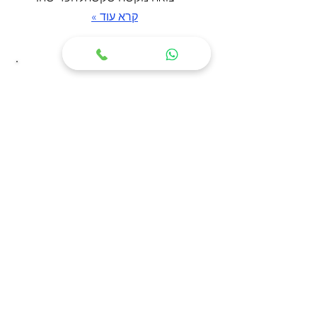
קרא עוד »
התסמונת המטבולית
אנשים בעלי קבוצה של גורמי
סיכון למחלות לב וכלי דם:
– רמה גבוהה של גלוקוזה
– הפרעה בשומני הדם
* יתר לחץ דם .
קרא עוד »
קבלת קהל בתאום מראש:
מיטל כדורי